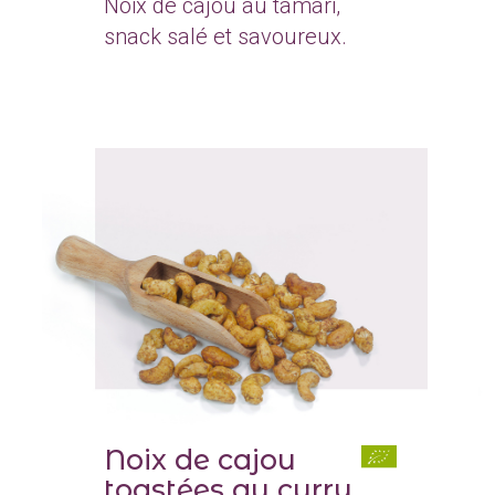
Noix de cajou au tamari,
snack salé et savoureux.
Noix de cajou
toastées au curry