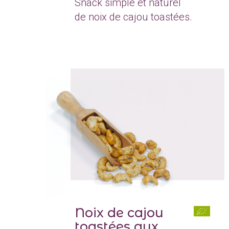
Snack simple et naturel
de noix de cajou toastées.
Noix de cajou
toastées aux