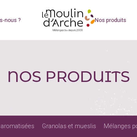
s-nous ?
Nos produits
NOS PRODUITS
t aromatisées
Granolas et mueslis
Mélanges p