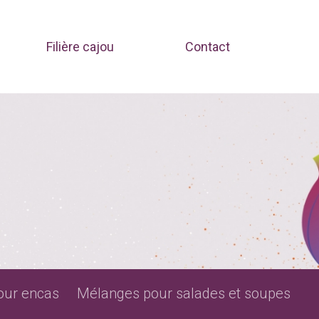
Filière cajou
Contact
our encas
Mélanges pour salades et soupes