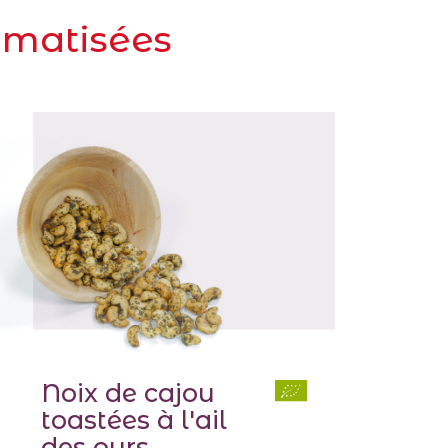
omatisées
Noix de cajou
toastées à l'ail
des ours