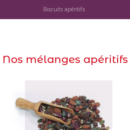
Biscuits apéritifs
Nos mélanges apéritifs