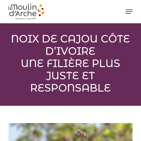
Passer
Menu
au
Ferm
contenu
le
principal
NOIX DE CAJOU CÔTE
men
D’IVOIRE
UNE FILIÈRE PLUS
JUSTE ET
RESPONSABLE