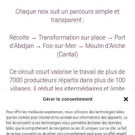
Chaque noix suit un parcours simple et
transparent :
Récolte → Transformation sur place → Port
d’Abidjan → Fos-sur-Mer → Moulin d’Arche
(Cantal)
Ce circuit court valorise le travail de plus de
7000 producteurs répartis dans plus de 100
villages. Il réduit les intermédiaires et limite
l’impact carbone.
Gérer le consentement
Pour offrir les meilleures expériences, nous utilisons des technologies telles
Un engagement concret pour une filière
que les cookies pour stocker et/ou accéder aux informations des appareils. Le
plus juste et responsable.
fait de consentir à ces technologies nous permettra de traiter des données
telles que le comportement de navigation ou les ID uniques sur ce site. Le fait
de ne pas consentir ou de retirer son consentement peut avoir un effet négatif