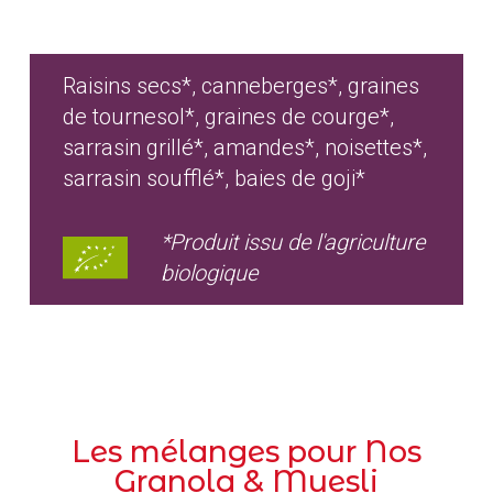
Raisins secs*, canneberges*, graines
de tournesol*, graines de courge*,
sarrasin grillé*, amandes*, noisettes*,
sarrasin soufflé*, baies de goji*
*Produit issu de l'agriculture
biologique
Les mélanges pour Nos
Granola & Muesli