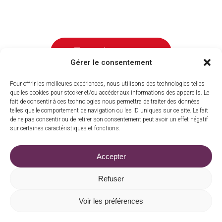
Toute la gamme
Gérer le consentement
Pour offrir les meilleures expériences, nous utilisons des technologies telles
que les cookies pour stocker et/ou accéder aux informations des appareils. Le
fait de consentir à ces technologies nous permettra de traiter des données
telles que le comportement de navigation ou les ID uniques sur ce site. Le fait
de ne pas consentir ou de retirer son consentement peut avoir un effet négatif
sur certaines caractéristiques et fonctions.
La barrade, 15210 Madic
|
06 83 73 15 30
Accepter
commande@moulindarche.com
Refuser
Voir les préférences
Mentions légales
|
Confidentialité
|
Cookies