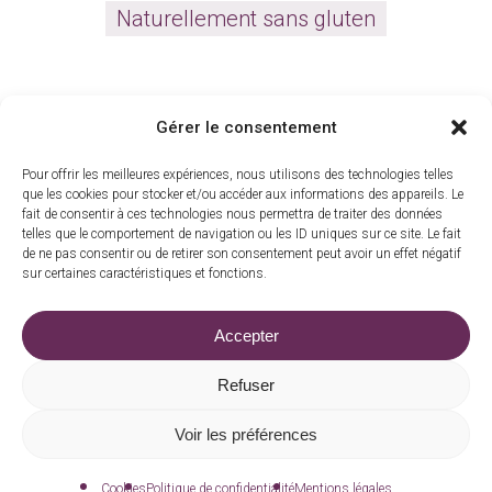
Naturellement sans gluten
Gérer le consentement
Toute la gamme
Pour offrir les meilleures expériences, nous utilisons des technologies telles
que les cookies pour stocker et/ou accéder aux informations des appareils. Le
fait de consentir à ces technologies nous permettra de traiter des données
telles que le comportement de navigation ou les ID uniques sur ce site. Le fait
de ne pas consentir ou de retirer son consentement peut avoir un effet négatif
sur certaines caractéristiques et fonctions.
La barrade, 15210 Madic
|
06 83 73 15 30
Accepter
commande@moulindarche.com
Refuser
Voir les préférences
Mentions légales
|
Confidentialité
|
Cookies
Fait avec amour par
Numéria Communication
Cookies
Politique de confidentialité
Mentions légales