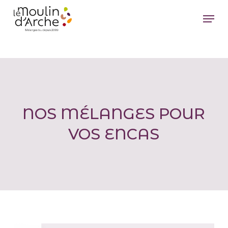
Passer
Menu
au
Ferm
contenu
le
principal
men
NOS MÉLANGES POUR
VOS ENCAS