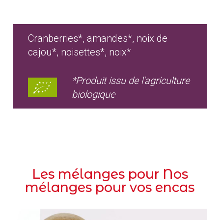
Cranberries*, amandes*, noix de
cajou*, noisettes*, noix*
*Produit issu de l'agriculture
biologique
Les mélanges pour Nos
mélanges pour vos encas