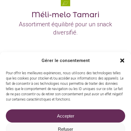
Méli-melo Tamari
Assortiment équilibré pour un snack
diversifié.
Gérer le consentement
Toute la gamme
Pour offrir les meilleures expériences, nous utilisons des technologies telles
que les cookies pour stocker et/ou accéder aux informations des appareils. Le
fait de consentir à ces technologies nous permettra de traiter des données
telles que le comportement de navigation ou les ID uniques sur ce site. Le fait
de ne pas consentir ou de retirer son consentement peut avoir un effet négatif
sur certaines caractéristiques et fonctions.
La barrade, 15210 Madic
|
06 83 73 15 30
Accepter
commande@moulindarche.com
Refuser