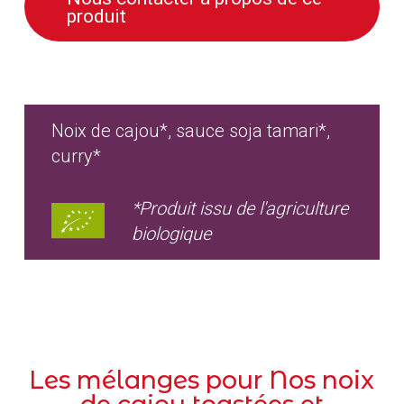
produit
Noix de cajou*, sauce soja tamari*,
curry*
*Produit issu de l'agriculture
biologique
Les mélanges pour Nos noix