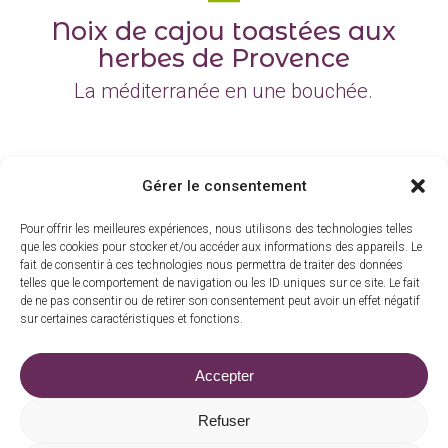
Noix de cajou toastées aux
herbes de Provence
La méditerranée en une bouchée.
Gérer le consentement
Toute la gamme
Pour offrir les meilleures expériences, nous utilisons des technologies telles
que les cookies pour stocker et/ou accéder aux informations des appareils. Le
fait de consentir à ces technologies nous permettra de traiter des données
telles que le comportement de navigation ou les ID uniques sur ce site. Le fait
de ne pas consentir ou de retirer son consentement peut avoir un effet négatif
sur certaines caractéristiques et fonctions.
Accepter
La barrade, 15210 Madic
|
06 83 73 15 30
commande@moulindarche.com
Refuser