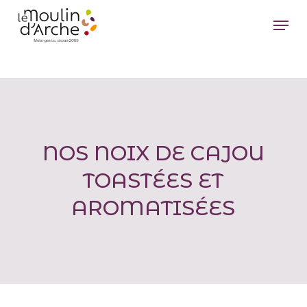
Passer
Menu
au
Ferm
contenu
le
principal
men
NOS NOIX DE CAJOU
TOASTÉES ET
AROMATISÉES