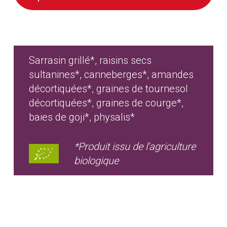
Sarrasin grillé*, raisins secs
sultanines*, canneberges*, amandes
décortiquées*, graines de tournesol
décortiquées*, graines de courge*,
baies de goji*, physalis*
*Produit issu de l'agriculture
biologique