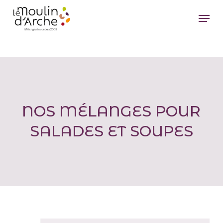
Passer
Menu
au
Ferm
contenu
le
principal
men
NOS MÉLANGES POUR
SALADES ET SOUPES