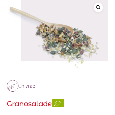
En vrac
Granosalade