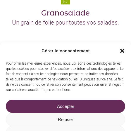
Granosalade
Un grain de folie pour toutes vos salades.
Gérer le consentement
Toute la gamme
Pour offrir les meilleures expériences, nous utilisons des technologies telles
que les cookies pour stocker et/ou accéder aux informations des appareils. Le
fait de consentir à ces technologies nous permettra de traiter des données
telles que le comportement de navigation ou les ID uniques sur ce site. Le fait
de ne pas consentir ou de retirer son consentement peut avoir un effet négatif
sur certaines caractéristiques et fonctions.
La barrade, 15210 Madic
|
06 83 73 15 30
Accepter
commande@moulindarche.com
Refuser