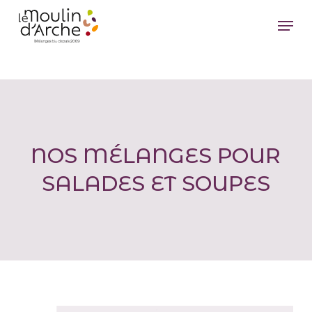
Passer
Menu
au
Ferm
contenu
le
principal
men
NOS MÉLANGES POUR
SALADES ET SOUPES