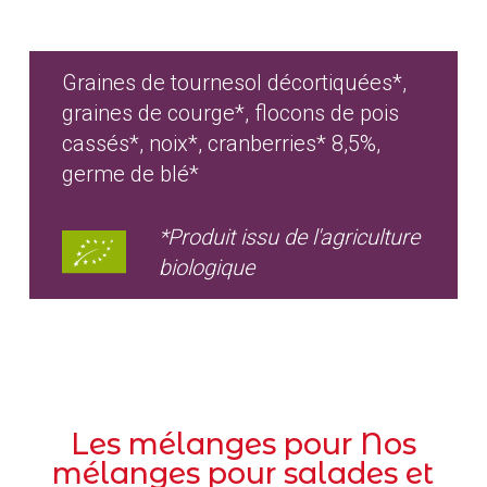
Graines de tournesol décortiquées*,
graines de courge*, flocons de pois
cassés*, noix*, cranberries* 8,5%,
germe de blé*
*Produit issu de l'agriculture
biologique
Les mélanges pour Nos
mélanges pour salades et